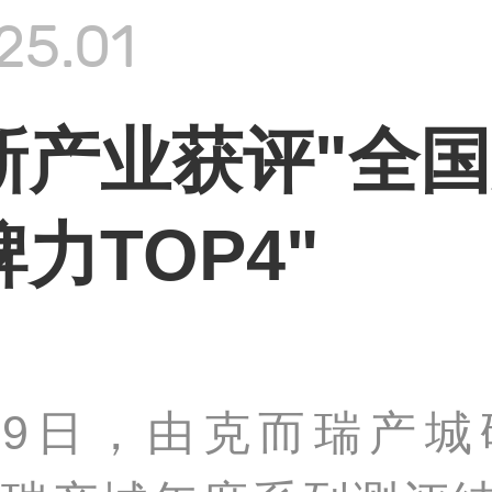
25.01
新产业获评"全
力TOP4"
1月9日，由克而瑞产