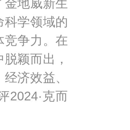
了金地威新生
命科学领域的
体竞争力。在
中脱颖而出，
、经济效益、
024·克而
。