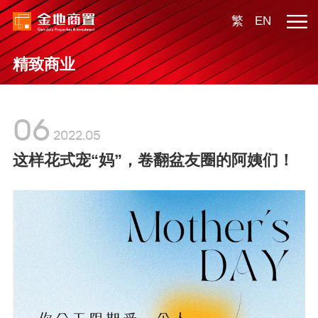
繁
EN
精致商业
06
2022.05
这样花式宠“妈”，卷翻盆友圈的阿姨们！